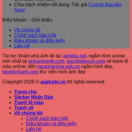
Chịu trách nhiệm nội dung: Tác giả
Cường Nguyễn
Sony
Điều khoản – Giới thiệu
Về chúng tôi
Chính sách bảo mật
Điều khoản và điều kiện
Liên hệ
Tài trợ: khám phá ảnh 4k tại:
anhdoc.net
, ngắm hình anime
mới nhất tại
anhanime4k.com
,
gocnhobecon.com
vẽ tranh tô
màu online, đến
meanhanime.edu.vn
ngắm hình đẹp
,
bloghinhanh.com
thư viện hình ảnh đẹp
Copyright 2026 ©
aaphoto.vn
All rights reserved
Trang chủ
Sticker Nhãn Dán
Tranh tô màu
Tranh vẽ
Về chúng tôi
Chính sách bảo mật
Điều khoản và điều kiện
Liên hệ