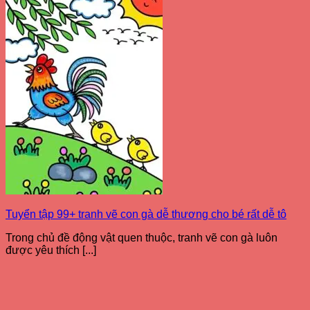
Tuyển tập 99+ tranh vẽ con gà dễ thương cho bé rất dễ tô
Trong chủ đề động vật quen thuộc, tranh vẽ con gà luôn
được yêu thích [...]