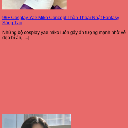
99+ Cosplay Yae Miko Concept Thần Thoại Nhật Fantasy
Sáng Tạo
Những bộ cosplay yae miko luôn gây ấn tượng mạnh nhờ vẻ
đẹp bí ẩn, [...]