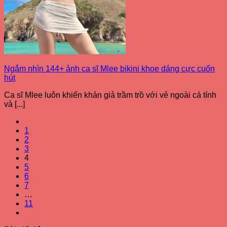
Ngắm nhìn 144+ ảnh ca sĩ Mlee bikini khoe dáng cực cuốn
hút
Ca sĩ Mlee luôn khiến khán giả trầm trồ với vẻ ngoài cá tính
và [...]
1
2
3
4
5
6
7
…
11