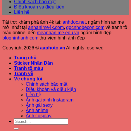
Chính sách bảo mật
Điều khoản và điều kiện
Liên hệ
Tài trợ: khám phá ảnh 4k tại:
anhdoc.net
, ngắm hình anime
mới nhất tại
anhanime4k.com
,
gocnhobecon.com
vẽ tranh tô
màu online, đến
meanhanime.edu.vn
ngắm hình đẹp
,
bloghinhanh.com
thư viện hình ảnh đẹp
Copyright 2026 ©
aaphoto.vn
All rights reserved
Trang chủ
Sticker Nhãn Dán
Tranh tô màu
Tranh vẽ
Về chúng tôi
Chính sách bảo mật
Điều khoản và điều kiện
Liên hệ
Ảnh gái xinh Instagram
Ảnh gái sexy
Ảnh anime
Ảnh cosplay