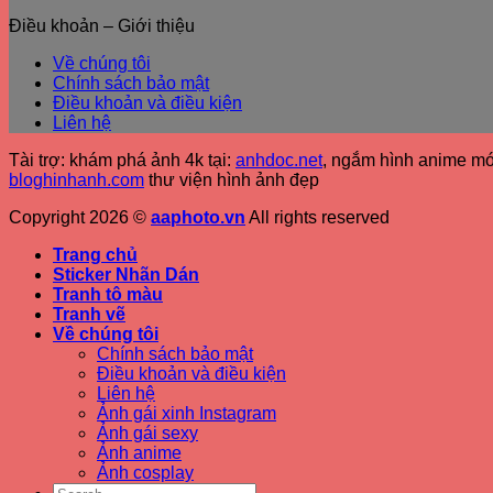
Điều khoản – Giới thiệu
Về chúng tôi
Chính sách bảo mật
Điều khoản và điều kiện
Liên hệ
Tài trợ: khám phá ảnh 4k tại:
anhdoc.net
, ngắm hình anime mớ
bloghinhanh.com
thư viện hình ảnh đẹp
Copyright 2026 ©
aaphoto.vn
All rights reserved
Trang chủ
Sticker Nhãn Dán
Tranh tô màu
Tranh vẽ
Về chúng tôi
Chính sách bảo mật
Điều khoản và điều kiện
Liên hệ
Ảnh gái xinh Instagram
Ảnh gái sexy
Ảnh anime
Ảnh cosplay