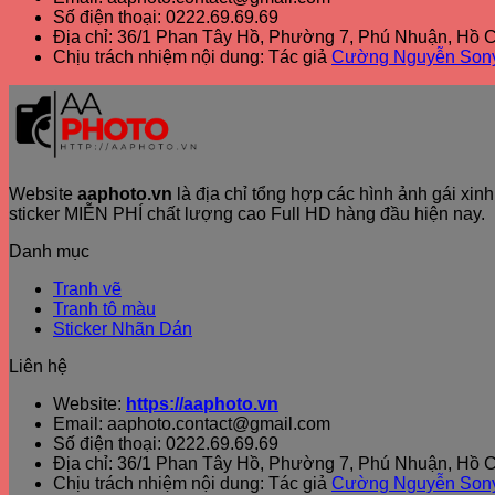
Số điện thoại: 0222.69.69.69
Địa chỉ: 36/1 Phan Tây Hồ, Phường 7, Phú Nhuận, Hồ C
Chịu trách nhiệm nội dung: Tác giả
Cường Nguyễn Son
Website
aaphoto.vn
là địa chỉ tổng hợp các hình ảnh gái xi
sticker MIỄN PHÍ chất lượng cao Full HD hàng đầu hiện nay.
Danh mục
Tranh vẽ
Tranh tô màu
Sticker Nhãn Dán
Liên hệ
Website:
https://aaphoto.vn
Email: aaphoto.contact@gmail.com
Số điện thoại: 0222.69.69.69
Địa chỉ: 36/1 Phan Tây Hồ, Phường 7, Phú Nhuận, Hồ C
Chịu trách nhiệm nội dung: Tác giả
Cường Nguyễn Son