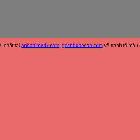
i nhất tại
anhanime4k.com
,
gocnhobecon.com
vẽ tranh tô màu 