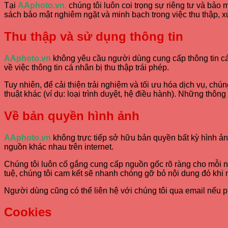
Tại
AAphoto.vn
,
chúng tôi luôn coi trọng sự riêng tư và bảo 
sách bảo mật nghiêm ngặt và minh bạch trong việc thu thập, xử
Thu thập và sử dụng thông tin
AAphoto.vn
không yêu cầu người dùng cung cấp thông tin cá 
về việc thông tin cá nhân bị thu thập trái phép.
Tuy nhiên, để cải thiện trải nghiệm và tối ưu hóa dịch vụ, chú
thuật khác (ví dụ: loại trình duyệt, hệ điều hành). Những thô
Về bản quyền hình ảnh
AAphoto.vn
không trực tiếp sở hữu bản quyền bất kỳ hình ản
nguồn khác nhau trên internet.
Chúng tôi luôn cố gắng cung cấp nguồn gốc rõ ràng cho mỗi nộ
tuệ, chúng tôi cam kết sẽ nhanh chóng gỡ bỏ nội dung đó kh
Người dùng cũng có thể liên hệ với chúng tôi qua email nếu 
Cookies