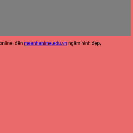
online, đến
meanhanime.edu.vn
ngắm hình đẹp
,