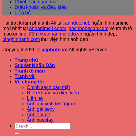
Chính sách bảo mật
Điều khoản và điều kiện
Liên hệ
Tài trợ: khám phá ảnh 4k tại:
anhdoc.net
, ngắm hình anime
mới nhất tại
anhanime4k.com
,
gocnhobecon.com
vẽ tranh tô
màu online, đến
meanhanime.edu.vn
ngắm hình đẹp
,
bloghinhanh.com
thư viện hình ảnh đẹp
Copyright 2026 ©
aaphoto.vn
All rights reserved
Trang chủ
Sticker Nhãn Dán
Tranh tô màu
Tranh vẽ
Về chúng tôi
Chính sách bảo mật
Điều khoản và điều kiện
Liên hệ
Ảnh gái xinh Instagram
Ảnh gái sexy
Ảnh anime
Ảnh cosplay