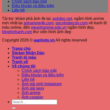
Chính sách bảo mật
Điều khoản và điều kiện
Liên hệ
Tài trợ: khám phá ảnh 4k tại:
anhdoc.net
, ngắm hình anime
mới nhất tại
anhanime4k.com
,
gocnhobecon.com
vẽ tranh tô
màu online, đến
meanhanime.edu.vn
ngắm hình đẹp
,
bloghinhanh.com
thư viện hình ảnh đẹp
Copyright 2026 ©
aaphoto.vn
All rights reserved
Trang chủ
Sticker Nhãn Dán
Tranh tô màu
Tranh vẽ
Về chúng tôi
Chính sách bảo mật
Điều khoản và điều kiện
Liên hệ
Ảnh gái xinh Instagram
Ảnh gái sexy
Ảnh anime
Ảnh cosplay