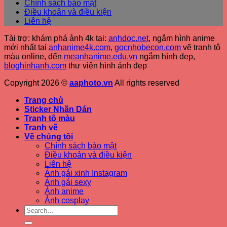
Chính sách bảo mật
Điều khoản và điều kiện
Liên hệ
Tài trợ: khám phá ảnh 4k tại:
anhdoc.net
, ngắm hình anime
mới nhất tại
anhanime4k.com
,
gocnhobecon.com
vẽ tranh tô
màu online, đến
meanhanime.edu.vn
ngắm hình đẹp
,
bloghinhanh.com
thư viện hình ảnh đẹp
Copyright 2026 ©
aaphoto.vn
All rights reserved
Trang chủ
Sticker Nhãn Dán
Tranh tô màu
Tranh vẽ
Về chúng tôi
Chính sách bảo mật
Điều khoản và điều kiện
Liên hệ
Ảnh gái xinh Instagram
Ảnh gái sexy
Ảnh anime
Ảnh cosplay