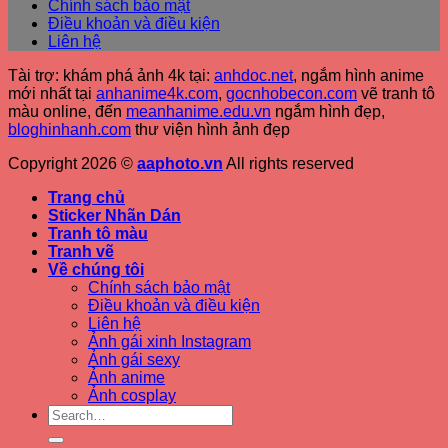
Chính sách bảo mật
Điều khoản và điều kiện
Liên hệ
Tài trợ: khám phá ảnh 4k tại:
anhdoc.net
, ngắm hình anime
mới nhất tại
anhanime4k.com
,
gocnhobecon.com
vẽ tranh tô
màu online, đến
meanhanime.edu.vn
ngắm hình đẹp
,
bloghinhanh.com
thư viện hình ảnh đẹp
Copyright 2026 ©
aaphoto.vn
All rights reserved
Trang chủ
Sticker Nhãn Dán
Tranh tô màu
Tranh vẽ
Về chúng tôi
Chính sách bảo mật
Điều khoản và điều kiện
Liên hệ
Ảnh gái xinh Instagram
Ảnh gái sexy
Ảnh anime
Ảnh cosplay