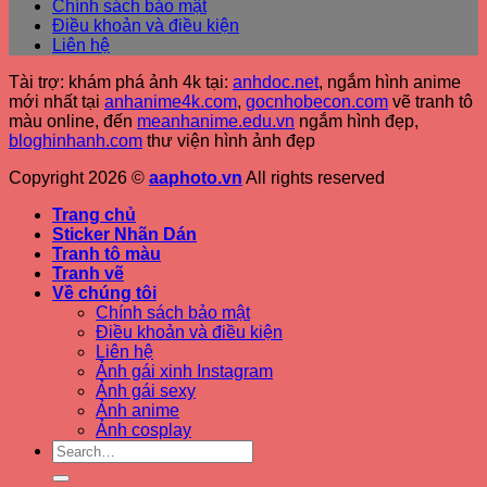
Chính sách bảo mật
Điều khoản và điều kiện
Liên hệ
Tài trợ: khám phá ảnh 4k tại:
anhdoc.net
, ngắm hình anime
mới nhất tại
anhanime4k.com
,
gocnhobecon.com
vẽ tranh tô
màu online, đến
meanhanime.edu.vn
ngắm hình đẹp
,
bloghinhanh.com
thư viện hình ảnh đẹp
Copyright 2026 ©
aaphoto.vn
All rights reserved
Trang chủ
Sticker Nhãn Dán
Tranh tô màu
Tranh vẽ
Về chúng tôi
Chính sách bảo mật
Điều khoản và điều kiện
Liên hệ
Ảnh gái xinh Instagram
Ảnh gái sexy
Ảnh anime
Ảnh cosplay