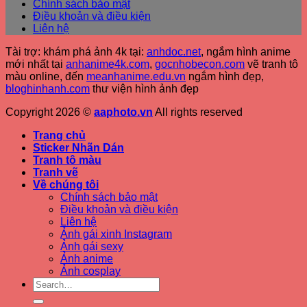
Chính sách bảo mật
Điều khoản và điều kiện
Liên hệ
Tài trợ: khám phá ảnh 4k tại:
anhdoc.net
, ngắm hình anime
mới nhất tại
anhanime4k.com
,
gocnhobecon.com
vẽ tranh tô
màu online, đến
meanhanime.edu.vn
ngắm hình đẹp
,
bloghinhanh.com
thư viện hình ảnh đẹp
Copyright 2026 ©
aaphoto.vn
All rights reserved
Trang chủ
Sticker Nhãn Dán
Tranh tô màu
Tranh vẽ
Về chúng tôi
Chính sách bảo mật
Điều khoản và điều kiện
Liên hệ
Ảnh gái xinh Instagram
Ảnh gái sexy
Ảnh anime
Ảnh cosplay