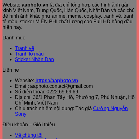
Website
aaphoto.vn
là địa chỉ tổng hợp các hình ảnh gái
xinh Việt Nam, Trung Quốc, Hàn Quốc, Nhật Bản và các chủ
đề hình ảnh khác như anime, meme, cosplay, tranh vẽ, tranh
tô màu, sticker MIỄN PHÍ chất lượng cao Full HD hàng đầu
hiện nay.
Danh mục
Tranh vẽ
Tranh tô màu
Sticker Nhãn Dán
Liên hệ
Website:
https://aaphoto.vn
Email: aaphoto.contact@gmail.com
Số điện thoại: 0222.69.69.69
Địa chỉ: 36/1 Phan Tây Hồ, Phường 7, Phú Nhuận, Hồ
Chí Minh, Việt Nam
Chịu trách nhiệm nội dung: Tác giả
Cường Nguyễn
Sony
Điều khoản – Giới thiệu
Về chúng tôi