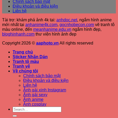
Chính sách bảo mật
Điều khoản và điều kiện
Liên hệ
Tài trợ: khám phá ảnh 4k tại:
anhdoc.net
, ngắm hình anime
mới nhất tại
anhanime4k.com
,
gocnhobecon.com
vẽ tranh tô
màu online, đến
meanhanime.edu.vn
ngắm hình đẹp
,
bloghinhanh.com
thư viện hình ảnh đẹp
Copyright 2026 ©
aaphoto.vn
All rights reserved
Trang chủ
Sticker Nhãn Dán
Tranh tô màu
Tranh vẽ
Về chúng tôi
Chính sách bảo mật
Điều khoản và điều kiện
Liên hệ
Ảnh gái xinh Instagram
Ảnh gái sexy
Ảnh anime
Ảnh cosplay