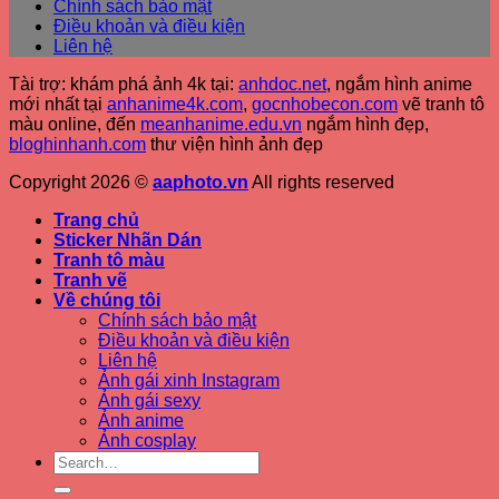
Chính sách bảo mật
Điều khoản và điều kiện
Liên hệ
Tài trợ: khám phá ảnh 4k tại:
anhdoc.net
, ngắm hình anime
mới nhất tại
anhanime4k.com
,
gocnhobecon.com
vẽ tranh tô
màu online, đến
meanhanime.edu.vn
ngắm hình đẹp
,
bloghinhanh.com
thư viện hình ảnh đẹp
Copyright 2026 ©
aaphoto.vn
All rights reserved
Trang chủ
Sticker Nhãn Dán
Tranh tô màu
Tranh vẽ
Về chúng tôi
Chính sách bảo mật
Điều khoản và điều kiện
Liên hệ
Ảnh gái xinh Instagram
Ảnh gái sexy
Ảnh anime
Ảnh cosplay