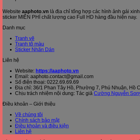
Website
aaphoto.vn
là địa chỉ tổng hợp các hình ảnh gái xi
sticker MIỄN PHÍ chất lượng cao Full HD hàng đầu hiện nay.
Danh mục
Tranh vẽ
Tranh tô màu
Sticker Nhãn Dán
Liên hệ
Website:
https://aaphoto.vn
Email: aaphoto.contact@gmail.com
Số điện thoại: 0222.69.69.69
Địa chỉ: 36/1 Phan Tây Hồ, Phường 7, Phú Nhuận, Hồ C
Chịu trách nhiệm nội dung: Tác giả
Cường Nguyễn Son
Điều khoản – Giới thiệu
Về chúng tôi
Chính sách bảo mật
Điều khoản và điều kiện
Liên hệ