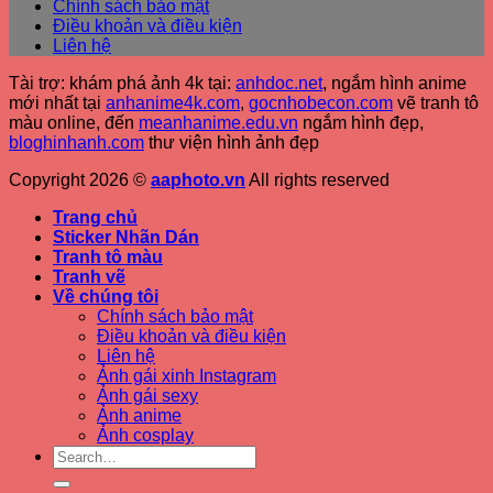
Chính sách bảo mật
Điều khoản và điều kiện
Liên hệ
Tài trợ: khám phá ảnh 4k tại:
anhdoc.net
, ngắm hình anime
mới nhất tại
anhanime4k.com
,
gocnhobecon.com
vẽ tranh tô
màu online, đến
meanhanime.edu.vn
ngắm hình đẹp
,
bloghinhanh.com
thư viện hình ảnh đẹp
Copyright 2026 ©
aaphoto.vn
All rights reserved
Trang chủ
Sticker Nhãn Dán
Tranh tô màu
Tranh vẽ
Về chúng tôi
Chính sách bảo mật
Điều khoản và điều kiện
Liên hệ
Ảnh gái xinh Instagram
Ảnh gái sexy
Ảnh anime
Ảnh cosplay