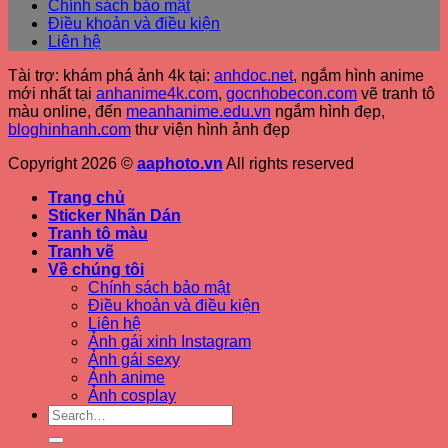
Chính sách bảo mật
Điều khoản và điều kiện
Liên hệ
Tài trợ: khám phá ảnh 4k tại:
anhdoc.net
, ngắm hình anime
mới nhất tại
anhanime4k.com
,
gocnhobecon.com
vẽ tranh tô
màu online, đến
meanhanime.edu.vn
ngắm hình đẹp
,
bloghinhanh.com
thư viện hình ảnh đẹp
Copyright 2026 ©
aaphoto.vn
All rights reserved
Trang chủ
Sticker Nhãn Dán
Tranh tô màu
Tranh vẽ
Về chúng tôi
Chính sách bảo mật
Điều khoản và điều kiện
Liên hệ
Ảnh gái xinh Instagram
Ảnh gái sexy
Ảnh anime
Ảnh cosplay