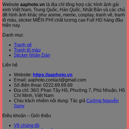
Website
aaphoto.vn
là địa chỉ tổng hợp các hình ảnh gái
xinh Việt Nam, Trung Quốc, Hàn Quốc, Nhật Bản và các chủ
đề hình ảnh khác như anime, meme, cosplay, tranh vẽ, tranh
tô màu, sticker MIỄN PHÍ chất lượng cao Full HD hàng đầu
hiện nay.
Danh mục
Tranh vẽ
Tranh tô màu
Sticker Nhãn Dán
Liên hệ
Website:
https://aaphoto.vn
Email: aaphoto.contact@gmail.com
Số điện thoại: 0222.69.69.69
Địa chỉ: 36/1 Phan Tây Hồ, Phường 7, Phú Nhuận, Hồ
Chí Minh, Việt Nam
Chịu trách nhiệm nội dung: Tác giả
Cường Nguyễn
Sony
Điều khoản – Giới thiệu
Về chúng tôi