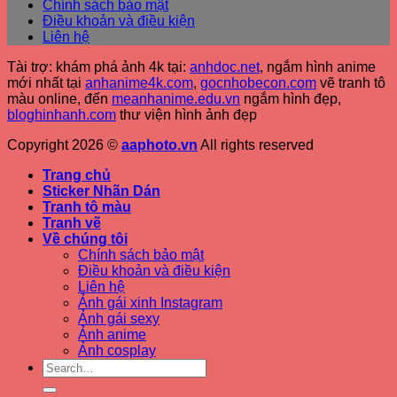
Chính sách bảo mật
Điều khoản và điều kiện
Liên hệ
Tài trợ: khám phá ảnh 4k tại:
anhdoc.net
, ngắm hình anime
mới nhất tại
anhanime4k.com
,
gocnhobecon.com
vẽ tranh tô
màu online, đến
meanhanime.edu.vn
ngắm hình đẹp
,
bloghinhanh.com
thư viện hình ảnh đẹp
Copyright 2026 ©
aaphoto.vn
All rights reserved
Trang chủ
Sticker Nhãn Dán
Tranh tô màu
Tranh vẽ
Về chúng tôi
Chính sách bảo mật
Điều khoản và điều kiện
Liên hệ
Ảnh gái xinh Instagram
Ảnh gái sexy
Ảnh anime
Ảnh cosplay