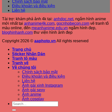
Chính sách bảo mật
Điều khoản và điều kiện
Liên hệ
Tài trợ: khám phá ảnh 4k tại:
anhdoc.net
, ngắm hình anime
mới nhất tại
anhanime4k.com
,
gocnhobecon.com
vẽ tranh tô
màu online, đến
meanhanime.edu.vn
ngắm hình đẹp
,
bloghinhanh.com
thư viện hình ảnh đẹp
Copyright 2026 ©
aaphoto.vn
All rights reserved
Trang chủ
Sticker Nhãn Dán
Tranh tô màu
Tranh vẽ
Về chúng tôi
Chính sách bảo mật
Điều khoản và điều kiện
Liên hệ
Ảnh gái xinh Instagram
Ảnh gái sexy
Ảnh anime
Ảnh cosplay