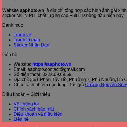
Website
aaphoto.vn
là địa chỉ tổng hợp các hình ảnh gái xi
sticker MIỄN PHÍ chất lượng cao Full HD hàng đầu hiện nay.
Danh mục
Tranh vẽ
Tranh tô màu
Sticker Nhãn Dán
Liên hệ
Website:
https://aaphoto.vn
Email: aaphoto.contact@gmail.com
Số điện thoại: 0222.69.69.69
Địa chỉ: 36/1 Phan Tây Hồ, Phường 7, Phú Nhuận, Hồ C
Chịu trách nhiệm nội dung: Tác giả
Cường Nguyễn Son
Điều khoản – Giới thiệu
Về chúng tôi
Chính sách bảo mật
Điều khoản và điều kiện
Liên hệ