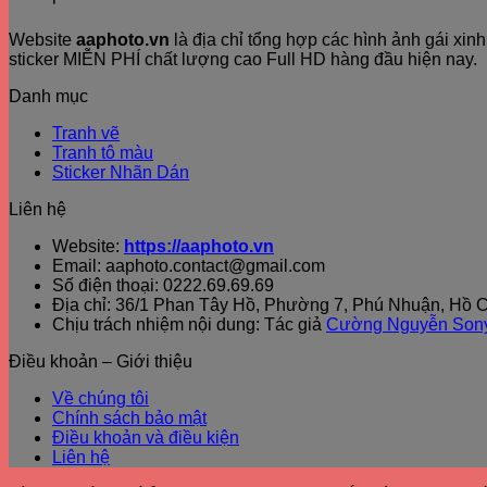
Website
aaphoto.vn
là địa chỉ tổng hợp các hình ảnh gái xi
sticker MIỄN PHÍ chất lượng cao Full HD hàng đầu hiện nay.
Danh mục
Tranh vẽ
Tranh tô màu
Sticker Nhãn Dán
Liên hệ
Website:
https://aaphoto.vn
Email: aaphoto.contact@gmail.com
Số điện thoại: 0222.69.69.69
Địa chỉ: 36/1 Phan Tây Hồ, Phường 7, Phú Nhuận, Hồ C
Chịu trách nhiệm nội dung: Tác giả
Cường Nguyễn Son
Điều khoản – Giới thiệu
Về chúng tôi
Chính sách bảo mật
Điều khoản và điều kiện
Liên hệ