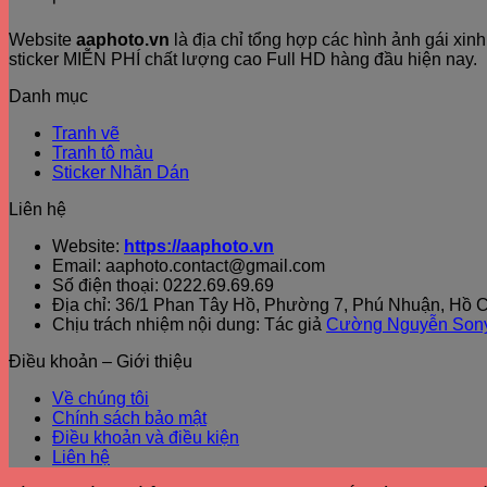
Website
aaphoto.vn
là địa chỉ tổng hợp các hình ảnh gái xi
sticker MIỄN PHÍ chất lượng cao Full HD hàng đầu hiện nay.
Danh mục
Tranh vẽ
Tranh tô màu
Sticker Nhãn Dán
Liên hệ
Website:
https://aaphoto.vn
Email: aaphoto.contact@gmail.com
Số điện thoại: 0222.69.69.69
Địa chỉ: 36/1 Phan Tây Hồ, Phường 7, Phú Nhuận, Hồ C
Chịu trách nhiệm nội dung: Tác giả
Cường Nguyễn Son
Điều khoản – Giới thiệu
Về chúng tôi
Chính sách bảo mật
Điều khoản và điều kiện
Liên hệ