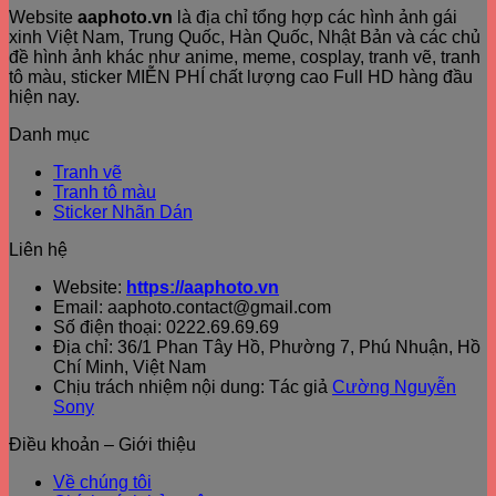
Website
aaphoto.vn
là địa chỉ tổng hợp các hình ảnh gái
xinh Việt Nam, Trung Quốc, Hàn Quốc, Nhật Bản và các chủ
đề hình ảnh khác như anime, meme, cosplay, tranh vẽ, tranh
tô màu, sticker MIỄN PHÍ chất lượng cao Full HD hàng đầu
hiện nay.
Danh mục
Tranh vẽ
Tranh tô màu
Sticker Nhãn Dán
Liên hệ
Website:
https://aaphoto.vn
Email: aaphoto.contact@gmail.com
Số điện thoại: 0222.69.69.69
Địa chỉ: 36/1 Phan Tây Hồ, Phường 7, Phú Nhuận, Hồ
Chí Minh, Việt Nam
Chịu trách nhiệm nội dung: Tác giả
Cường Nguyễn
Sony
Điều khoản – Giới thiệu
Về chúng tôi