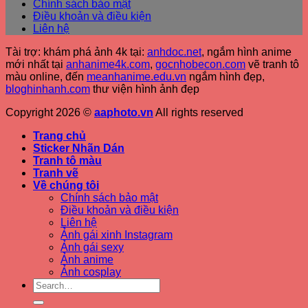
Chính sách bảo mật
Điều khoản và điều kiện
Liên hệ
Tài trợ: khám phá ảnh 4k tại:
anhdoc.net
, ngắm hình anime
mới nhất tại
anhanime4k.com
,
gocnhobecon.com
vẽ tranh tô
màu online, đến
meanhanime.edu.vn
ngắm hình đẹp
,
bloghinhanh.com
thư viện hình ảnh đẹp
Copyright 2026 ©
aaphoto.vn
All rights reserved
Trang chủ
Sticker Nhãn Dán
Tranh tô màu
Tranh vẽ
Về chúng tôi
Chính sách bảo mật
Điều khoản và điều kiện
Liên hệ
Ảnh gái xinh Instagram
Ảnh gái sexy
Ảnh anime
Ảnh cosplay