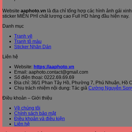
Website
aaphoto.vn
là địa chỉ tổng hợp các hình ảnh gái xi
sticker MIỄN PHÍ chất lượng cao Full HD hàng đầu hiện nay.
Danh mục
Tranh vẽ
Tranh tô màu
Sticker Nhãn Dán
Liên hệ
Website:
https://aaphoto.vn
Email: aaphoto.contact@gmail.com
Số điện thoại: 0222.69.69.69
Địa chỉ: 36/1 Phan Tây Hồ, Phường 7, Phú Nhuận, Hồ C
Chịu trách nhiệm nội dung: Tác giả
Cường Nguyễn Son
Điều khoản – Giới thiệu
Về chúng tôi
Chính sách bảo mật
Điều khoản và điều kiện
Liên hệ