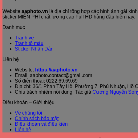
Website
aaphoto.vn
là địa chỉ tổng hợp các hình ảnh gái xi
sticker MIỄN PHÍ chất lượng cao Full HD hàng đầu hiện nay.
Danh mục
Tranh vẽ
Tranh tô màu
Sticker Nhãn Dán
Liên hệ
Website:
https://aaphoto.vn
Email: aaphoto.contact@gmail.com
Số điện thoại: 0222.69.69.69
Địa chỉ: 36/1 Phan Tây Hồ, Phường 7, Phú Nhuận, Hồ C
Chịu trách nhiệm nội dung: Tác giả
Cường Nguyễn Son
Điều khoản – Giới thiệu
Về chúng tôi
Chính sách bảo mật
Điều khoản và điều kiện
Liên hệ