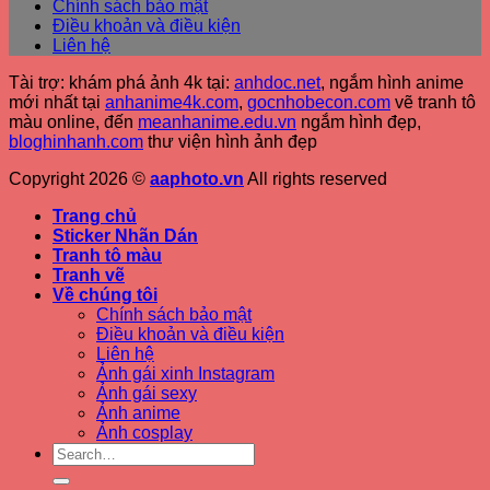
Chính sách bảo mật
Điều khoản và điều kiện
Liên hệ
Tài trợ: khám phá ảnh 4k tại:
anhdoc.net
, ngắm hình anime
mới nhất tại
anhanime4k.com
,
gocnhobecon.com
vẽ tranh tô
màu online, đến
meanhanime.edu.vn
ngắm hình đẹp
,
bloghinhanh.com
thư viện hình ảnh đẹp
Copyright 2026 ©
aaphoto.vn
All rights reserved
Trang chủ
Sticker Nhãn Dán
Tranh tô màu
Tranh vẽ
Về chúng tôi
Chính sách bảo mật
Điều khoản và điều kiện
Liên hệ
Ảnh gái xinh Instagram
Ảnh gái sexy
Ảnh anime
Ảnh cosplay