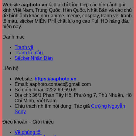
Website
aaphoto.vn
là địa chỉ tổng hợp các hình ảnh gái
xinh Việt Nam, Trung Quốc, Hàn Quốc, Nhật Bản và các chủ
đề hình ảnh khác như anime, meme, cosplay, tranh vẽ, tranh
tô màu, sticker MIỄN PHÍ chất lượng cao Full HD hàng đầu
hiện nay.
Danh mục
Tranh vẽ
Tranh tô màu
Sticker Nhãn Dán
Liên hệ
Website:
https://aaphoto.vn
Email: aaphoto.contact@gmail.com
Số điện thoại: 0222.69.69.69
Địa chỉ: 36/1 Phan Tây Hồ, Phường 7, Phú Nhuận, Hồ
Chí Minh, Việt Nam
Chịu trách nhiệm nội dung: Tác giả
Cường Nguyễn
Sony
Điều khoản – Giới thiệu
Về chúng tôi