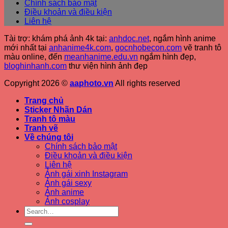
Chính sách bảo mật
Điều khoản và điều kiện
Liên hệ
Tài trợ: khám phá ảnh 4k tại:
anhdoc.net
, ngắm hình anime
mới nhất tại
anhanime4k.com
,
gocnhobecon.com
vẽ tranh tô
màu online, đến
meanhanime.edu.vn
ngắm hình đẹp
,
bloghinhanh.com
thư viện hình ảnh đẹp
Copyright 2026 ©
aaphoto.vn
All rights reserved
Trang chủ
Sticker Nhãn Dán
Tranh tô màu
Tranh vẽ
Về chúng tôi
Chính sách bảo mật
Điều khoản và điều kiện
Liên hệ
Ảnh gái xinh Instagram
Ảnh gái sexy
Ảnh anime
Ảnh cosplay