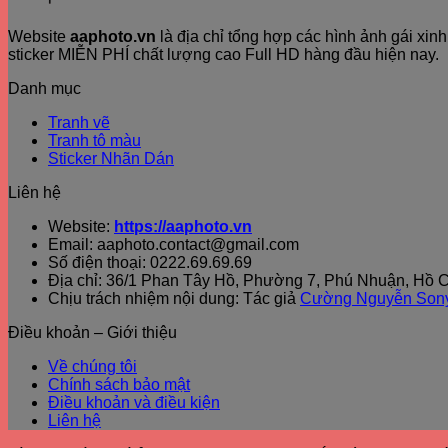
Website
aaphoto.vn
là địa chỉ tổng hợp các hình ảnh gái xi
sticker MIỄN PHÍ chất lượng cao Full HD hàng đầu hiện nay.
Danh mục
Tranh vẽ
Tranh tô màu
Sticker Nhãn Dán
Liên hệ
Website:
https://aaphoto.vn
Email: aaphoto.contact@gmail.com
Số điện thoại: 0222.69.69.69
Địa chỉ: 36/1 Phan Tây Hồ, Phường 7, Phú Nhuận, Hồ C
Chịu trách nhiệm nội dung: Tác giả
Cường Nguyễn Son
Điều khoản – Giới thiệu
Về chúng tôi
Chính sách bảo mật
Điều khoản và điều kiện
Liên hệ