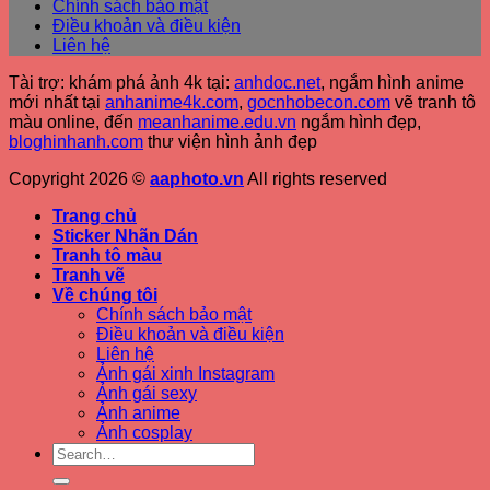
Chính sách bảo mật
Điều khoản và điều kiện
Liên hệ
Tài trợ: khám phá ảnh 4k tại:
anhdoc.net
, ngắm hình anime
mới nhất tại
anhanime4k.com
,
gocnhobecon.com
vẽ tranh tô
màu online, đến
meanhanime.edu.vn
ngắm hình đẹp
,
bloghinhanh.com
thư viện hình ảnh đẹp
Copyright 2026 ©
aaphoto.vn
All rights reserved
Trang chủ
Sticker Nhãn Dán
Tranh tô màu
Tranh vẽ
Về chúng tôi
Chính sách bảo mật
Điều khoản và điều kiện
Liên hệ
Ảnh gái xinh Instagram
Ảnh gái sexy
Ảnh anime
Ảnh cosplay