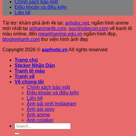
Chính sách bảo mật
Điều khoản và điều kiện
Liên hệ
Tài trợ: khám phá ảnh 4k tại:
anhdoc.net
, ngắm hình anime
mới nhất tại
anhanime4k.com
,
gocnhobecon.com
vẽ tranh tô
màu online, đến
meanhanime.edu.vn
ngắm hình đẹp
,
bloghinhanh.com
thư viện hình ảnh đẹp
Copyright 2026 ©
aaphoto.vn
All rights reserved
Trang chủ
Sticker Nhãn Dán
Tranh tô màu
Tranh vẽ
Về chúng tôi
Chính sách bảo mật
Điều khoản và điều kiện
Liên hệ
Ảnh gái xinh Instagram
Ảnh gái sexy
Ảnh anime
Ảnh cosplay