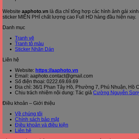
Website
aaphoto.vn
là địa chỉ tổng hợp các hình ảnh gái xi
sticker MIỄN PHÍ chất lượng cao Full HD hàng đầu hiện nay.
Danh mục
Tranh vẽ
Tranh tô màu
Sticker Nhãn Dán
Liên hệ
Website:
https://aaphoto.vn
Email: aaphoto.contact@gmail.com
Số điện thoại: 0222.69.69.69
Địa chỉ: 36/1 Phan Tây Hồ, Phường 7, Phú Nhuận, Hồ C
Chịu trách nhiệm nội dung: Tác giả
Cường Nguyễn Son
Điều khoản – Giới thiệu
Về chúng tôi
Chính sách bảo mật
Điều khoản và điều kiện
Liên hệ