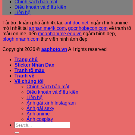
Chính sách bảo mật
Điều khoản và điều kiện
Liên hệ
Tài trợ: khám phá ảnh 4k tại:
anhdoc.net
, ngắm hình anime
mới nhất tại
anhanime4k.com
,
gocnhobecon.com
vẽ tranh tô
màu online, đến
meanhanime.edu.vn
ngắm hình đẹp
,
bloghinhanh.com
thư viện hình ảnh đẹp
Copyright 2026 ©
aaphoto.vn
All rights reserved
Trang chủ
Sticker Nhãn Dán
Tranh tô màu
Tranh vẽ
Về chúng tôi
Chính sách bảo mật
Điều khoản và điều kiện
Liên hệ
Ảnh gái xinh Instagram
Ảnh gái sexy
Ảnh anime
Ảnh cosplay