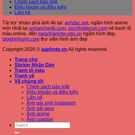
Chính sách bảo mật
Điều khoản và điều kiện
Liên hệ
Tài trợ: khám phá ảnh 4k tại:
anhdoc.net
, ngắm hình anime
mới nhất tại
anhanime4k.com
,
gocnhobecon.com
vẽ tranh tô
màu online, đến
meanhanime.edu.vn
ngắm hình đẹp
,
bloghinhanh.com
thư viện hình ảnh đẹp
Copyright 2026 ©
aaphoto.vn
All rights reserved
Trang chủ
Sticker Nhãn Dán
Tranh tô màu
Tranh vẽ
Về chúng tôi
Chính sách bảo mật
Điều khoản và điều kiện
Liên hệ
Ảnh gái xinh Instagram
Ảnh gái sexy
Ảnh anime
Ảnh cosplay