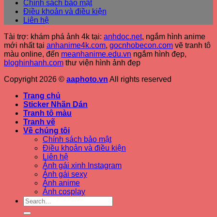
Chính sách bảo mật
Điều khoản và điều kiện
Liên hệ
Tài trợ: khám phá ảnh 4k tại:
anhdoc.net
, ngắm hình anime
mới nhất tại
anhanime4k.com
,
gocnhobecon.com
vẽ tranh tô
màu online, đến
meanhanime.edu.vn
ngắm hình đẹp
,
bloghinhanh.com
thư viện hình ảnh đẹp
Copyright 2026 ©
aaphoto.vn
All rights reserved
Trang chủ
Sticker Nhãn Dán
Tranh tô màu
Tranh vẽ
Về chúng tôi
Chính sách bảo mật
Điều khoản và điều kiện
Liên hệ
Ảnh gái xinh Instagram
Ảnh gái sexy
Ảnh anime
Ảnh cosplay