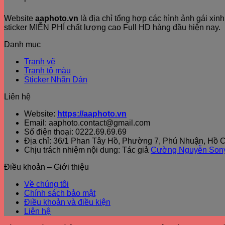
Website
aaphoto.vn
là địa chỉ tổng hợp các hình ảnh gái xi
sticker MIỄN PHÍ chất lượng cao Full HD hàng đầu hiện nay.
Danh mục
Tranh vẽ
Tranh tô màu
Sticker Nhãn Dán
Liên hệ
Website:
https://aaphoto.vn
Email: aaphoto.contact@gmail.com
Số điện thoại: 0222.69.69.69
Địa chỉ: 36/1 Phan Tây Hồ, Phường 7, Phú Nhuận, Hồ C
Chịu trách nhiệm nội dung: Tác giả
Cường Nguyễn Son
Điều khoản – Giới thiệu
Về chúng tôi
Chính sách bảo mật
Điều khoản và điều kiện
Liên hệ