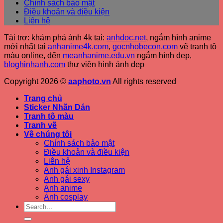
Chính sách bảo mật
Điều khoản và điều kiện
Liên hệ
Tài trợ: khám phá ảnh 4k tại:
anhdoc.net
, ngắm hình anime
mới nhất tại
anhanime4k.com
,
gocnhobecon.com
vẽ tranh tô
màu online, đến
meanhanime.edu.vn
ngắm hình đẹp
,
bloghinhanh.com
thư viện hình ảnh đẹp
Copyright 2026 ©
aaphoto.vn
All rights reserved
Trang chủ
Sticker Nhãn Dán
Tranh tô màu
Tranh vẽ
Về chúng tôi
Chính sách bảo mật
Điều khoản và điều kiện
Liên hệ
Ảnh gái xinh Instagram
Ảnh gái sexy
Ảnh anime
Ảnh cosplay