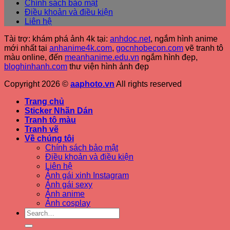
Chính sách bảo mật
Điều khoản và điều kiện
Liên hệ
Tài trợ: khám phá ảnh 4k tại:
anhdoc.net
, ngắm hình anime
mới nhất tại
anhanime4k.com
,
gocnhobecon.com
vẽ tranh tô
màu online, đến
meanhanime.edu.vn
ngắm hình đẹp
,
bloghinhanh.com
thư viện hình ảnh đẹp
Copyright 2026 ©
aaphoto.vn
All rights reserved
Trang chủ
Sticker Nhãn Dán
Tranh tô màu
Tranh vẽ
Về chúng tôi
Chính sách bảo mật
Điều khoản và điều kiện
Liên hệ
Ảnh gái xinh Instagram
Ảnh gái sexy
Ảnh anime
Ảnh cosplay