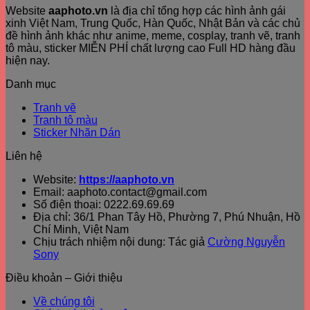
Website
aaphoto.vn
là địa chỉ tổng hợp các hình ảnh gái
xinh Việt Nam, Trung Quốc, Hàn Quốc, Nhật Bản và các chủ
đề hình ảnh khác như anime, meme, cosplay, tranh vẽ, tranh
tô màu, sticker MIỄN PHÍ chất lượng cao Full HD hàng đầu
hiện nay.
Danh mục
Tranh vẽ
Tranh tô màu
Sticker Nhãn Dán
Liên hệ
Website:
https://aaphoto.vn
Email: aaphoto.contact@gmail.com
Số điện thoại: 0222.69.69.69
Địa chỉ: 36/1 Phan Tây Hồ, Phường 7, Phú Nhuận, Hồ
Chí Minh, Việt Nam
Chịu trách nhiệm nội dung: Tác giả
Cường Nguyễn
Sony
Điều khoản – Giới thiệu
Về chúng tôi