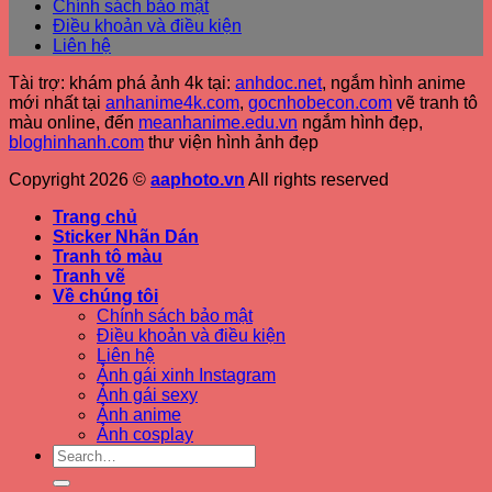
Chính sách bảo mật
Điều khoản và điều kiện
Liên hệ
Tài trợ: khám phá ảnh 4k tại:
anhdoc.net
, ngắm hình anime
mới nhất tại
anhanime4k.com
,
gocnhobecon.com
vẽ tranh tô
màu online, đến
meanhanime.edu.vn
ngắm hình đẹp
,
bloghinhanh.com
thư viện hình ảnh đẹp
Copyright 2026 ©
aaphoto.vn
All rights reserved
Trang chủ
Sticker Nhãn Dán
Tranh tô màu
Tranh vẽ
Về chúng tôi
Chính sách bảo mật
Điều khoản và điều kiện
Liên hệ
Ảnh gái xinh Instagram
Ảnh gái sexy
Ảnh anime
Ảnh cosplay