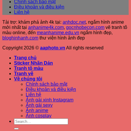
Chính sách bảo mật
Điều khoản và điều kiện
Liên hệ
Tài trợ: khám phá ảnh 4k tại:
anhdoc.net
, ngắm hình anime
mới nhất tại
anhanime4k.com
,
gocnhobecon.com
vẽ tranh tô
màu online, đến
meanhanime.edu.vn
ngắm hình đẹp
,
bloghinhanh.com
thư viện hình ảnh đẹp
Copyright 2026 ©
aaphoto.vn
All rights reserved
Trang chủ
Sticker Nhãn Dán
Tranh tô màu
Tranh vẽ
Về chúng tôi
Chính sách bảo mật
Điều khoản và điều kiện
Liên hệ
Ảnh gái xinh Instagram
Ảnh gái sexy
Ảnh anime
Ảnh cosplay