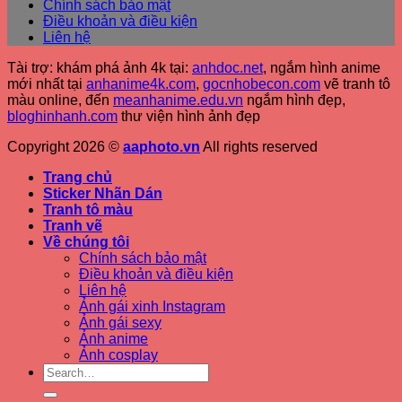
Chính sách bảo mật
Điều khoản và điều kiện
Liên hệ
Tài trợ: khám phá ảnh 4k tại:
anhdoc.net
, ngắm hình anime
mới nhất tại
anhanime4k.com
,
gocnhobecon.com
vẽ tranh tô
màu online, đến
meanhanime.edu.vn
ngắm hình đẹp
,
bloghinhanh.com
thư viện hình ảnh đẹp
Copyright 2026 ©
aaphoto.vn
All rights reserved
Trang chủ
Sticker Nhãn Dán
Tranh tô màu
Tranh vẽ
Về chúng tôi
Chính sách bảo mật
Điều khoản và điều kiện
Liên hệ
Ảnh gái xinh Instagram
Ảnh gái sexy
Ảnh anime
Ảnh cosplay