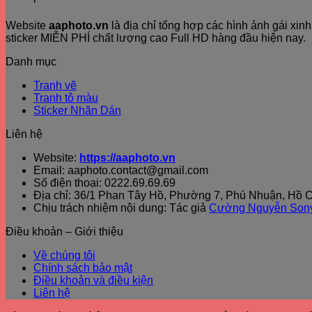
Website
aaphoto.vn
là địa chỉ tổng hợp các hình ảnh gái xi
sticker MIỄN PHÍ chất lượng cao Full HD hàng đầu hiện nay.
Danh mục
Tranh vẽ
Tranh tô màu
Sticker Nhãn Dán
Liên hệ
Website:
https://aaphoto.vn
Email: aaphoto.contact@gmail.com
Số điện thoại: 0222.69.69.69
Địa chỉ: 36/1 Phan Tây Hồ, Phường 7, Phú Nhuận, Hồ C
Chịu trách nhiệm nội dung: Tác giả
Cường Nguyễn Son
Điều khoản – Giới thiệu
Về chúng tôi
Chính sách bảo mật
Điều khoản và điều kiện
Liên hệ