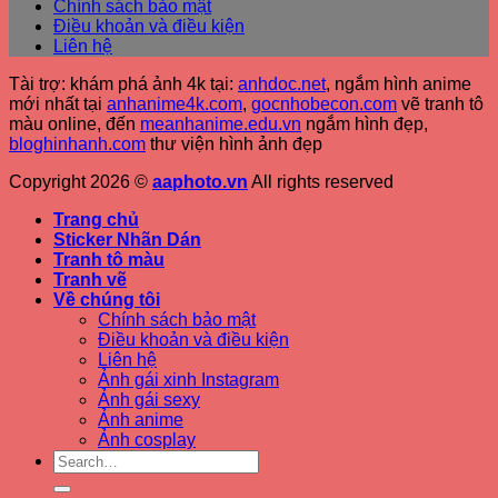
Chính sách bảo mật
Điều khoản và điều kiện
Liên hệ
Tài trợ: khám phá ảnh 4k tại:
anhdoc.net
, ngắm hình anime
mới nhất tại
anhanime4k.com
,
gocnhobecon.com
vẽ tranh tô
màu online, đến
meanhanime.edu.vn
ngắm hình đẹp
,
bloghinhanh.com
thư viện hình ảnh đẹp
Copyright 2026 ©
aaphoto.vn
All rights reserved
Trang chủ
Sticker Nhãn Dán
Tranh tô màu
Tranh vẽ
Về chúng tôi
Chính sách bảo mật
Điều khoản và điều kiện
Liên hệ
Ảnh gái xinh Instagram
Ảnh gái sexy
Ảnh anime
Ảnh cosplay