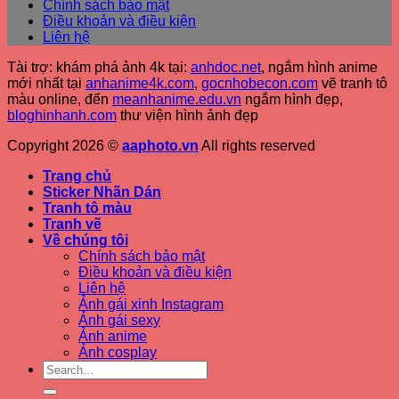
Chính sách bảo mật
Điều khoản và điều kiện
Liên hệ
Tài trợ: khám phá ảnh 4k tại:
anhdoc.net
, ngắm hình anime
mới nhất tại
anhanime4k.com
,
gocnhobecon.com
vẽ tranh tô
màu online, đến
meanhanime.edu.vn
ngắm hình đẹp
,
bloghinhanh.com
thư viện hình ảnh đẹp
Copyright 2026 ©
aaphoto.vn
All rights reserved
Trang chủ
Sticker Nhãn Dán
Tranh tô màu
Tranh vẽ
Về chúng tôi
Chính sách bảo mật
Điều khoản và điều kiện
Liên hệ
Ảnh gái xinh Instagram
Ảnh gái sexy
Ảnh anime
Ảnh cosplay