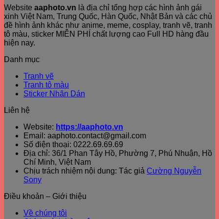
Website
aaphoto.vn
là địa chỉ tổng hợp các hình ảnh gái
xinh Việt Nam, Trung Quốc, Hàn Quốc, Nhật Bản và các chủ
đề hình ảnh khác như anime, meme, cosplay, tranh vẽ, tranh
tô màu, sticker MIỄN PHÍ chất lượng cao Full HD hàng đầu
hiện nay.
Danh mục
Tranh vẽ
Tranh tô màu
Sticker Nhãn Dán
Liên hệ
Website:
https://aaphoto.vn
Email: aaphoto.contact@gmail.com
Số điện thoại: 0222.69.69.69
Địa chỉ: 36/1 Phan Tây Hồ, Phường 7, Phú Nhuận, Hồ
Chí Minh, Việt Nam
Chịu trách nhiệm nội dung: Tác giả
Cường Nguyễn
Sony
Điều khoản – Giới thiệu
Về chúng tôi