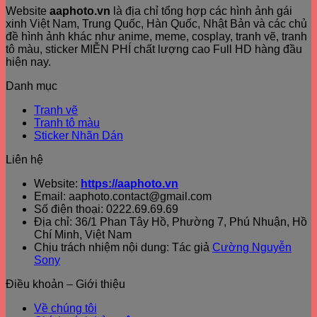
Website
aaphoto.vn
là địa chỉ tổng hợp các hình ảnh gái
xinh Việt Nam, Trung Quốc, Hàn Quốc, Nhật Bản và các chủ
đề hình ảnh khác như anime, meme, cosplay, tranh vẽ, tranh
tô màu, sticker MIỄN PHÍ chất lượng cao Full HD hàng đầu
hiện nay.
Danh mục
Tranh vẽ
Tranh tô màu
Sticker Nhãn Dán
Liên hệ
Website:
https://aaphoto.vn
Email: aaphoto.contact@gmail.com
Số điện thoại: 0222.69.69.69
Địa chỉ: 36/1 Phan Tây Hồ, Phường 7, Phú Nhuận, Hồ
Chí Minh, Việt Nam
Chịu trách nhiệm nội dung: Tác giả
Cường Nguyễn
Sony
Điều khoản – Giới thiệu
Về chúng tôi