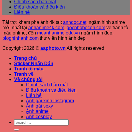
Chính sách bảo mật
Điều khoản và điều kiện
Liên hệ
Tài trợ: khám phá ảnh 4k tại:
anhdoc.net
, ngắm hình anime
mới nhất tại
anhanime4k.com
,
gocnhobecon.com
vẽ tranh tô
màu online, đến
meanhanime.edu.vn
ngắm hình đẹp
,
bloghinhanh.com
thư viện hình ảnh đẹp
Copyright 2026 ©
aaphoto.vn
All rights reserved
Trang chủ
Sticker Nhãn Dán
Tranh tô màu
Tranh vẽ
Về chúng tôi
Chính sách bảo mật
Điều khoản và điều kiện
Liên hệ
Ảnh gái xinh Instagram
Ảnh gái sexy
Ảnh anime
Ảnh cosplay