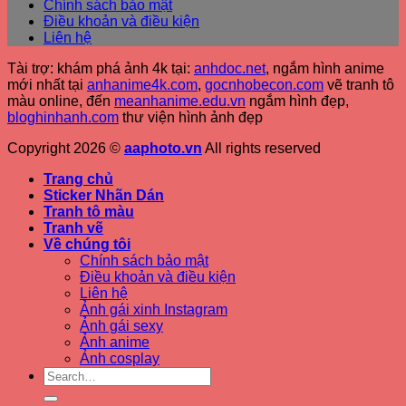
Chính sách bảo mật
Điều khoản và điều kiện
Liên hệ
Tài trợ: khám phá ảnh 4k tại:
anhdoc.net
, ngắm hình anime
mới nhất tại
anhanime4k.com
,
gocnhobecon.com
vẽ tranh tô
màu online, đến
meanhanime.edu.vn
ngắm hình đẹp
,
bloghinhanh.com
thư viện hình ảnh đẹp
Copyright 2026 ©
aaphoto.vn
All rights reserved
Trang chủ
Sticker Nhãn Dán
Tranh tô màu
Tranh vẽ
Về chúng tôi
Chính sách bảo mật
Điều khoản và điều kiện
Liên hệ
Ảnh gái xinh Instagram
Ảnh gái sexy
Ảnh anime
Ảnh cosplay