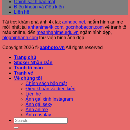
Chính sách bảo mật
Điều khoản và điều kiện
Liên hệ
Tài trợ: khám phá ảnh 4k tại:
anhdoc.net
, ngắm hình anime
mới nhất tại
anhanime4k.com
,
gocnhobecon.com
vẽ tranh tô
màu online, đến
meanhanime.edu.vn
ngắm hình đẹp
,
bloghinhanh.com
thư viện hình ảnh đẹp
Copyright 2026 ©
aaphoto.vn
All rights reserved
Trang chủ
Sticker Nhãn Dán
Tranh tô màu
Tranh vẽ
Về chúng tôi
Chính sách bảo mật
Điều khoản và điều kiện
Liên hệ
Ảnh gái xinh Instagram
Ảnh gái sexy
Ảnh anime
Ảnh cosplay