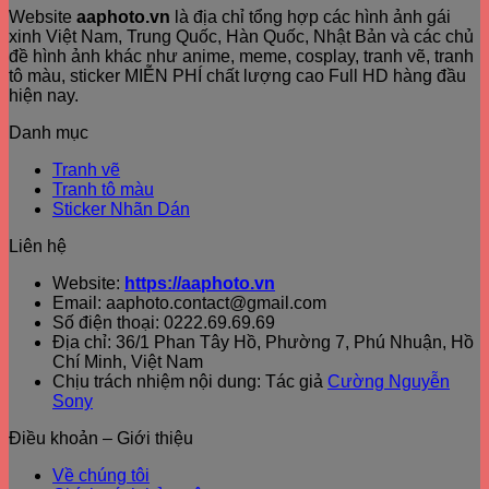
Website
aaphoto.vn
là địa chỉ tổng hợp các hình ảnh gái
xinh Việt Nam, Trung Quốc, Hàn Quốc, Nhật Bản và các chủ
đề hình ảnh khác như anime, meme, cosplay, tranh vẽ, tranh
tô màu, sticker MIỄN PHÍ chất lượng cao Full HD hàng đầu
hiện nay.
Danh mục
Tranh vẽ
Tranh tô màu
Sticker Nhãn Dán
Liên hệ
Website:
https://aaphoto.vn
Email: aaphoto.contact@gmail.com
Số điện thoại: 0222.69.69.69
Địa chỉ: 36/1 Phan Tây Hồ, Phường 7, Phú Nhuận, Hồ
Chí Minh, Việt Nam
Chịu trách nhiệm nội dung: Tác giả
Cường Nguyễn
Sony
Điều khoản – Giới thiệu
Về chúng tôi