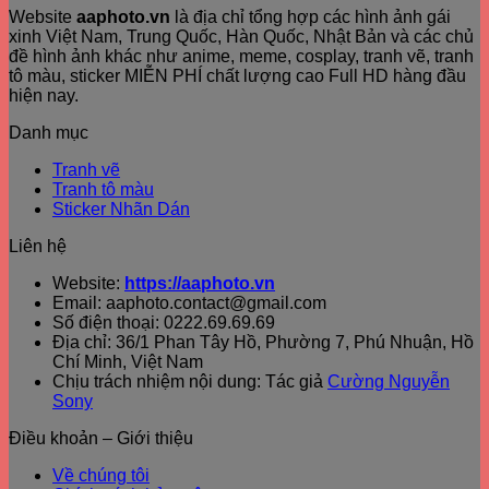
Website
aaphoto.vn
là địa chỉ tổng hợp các hình ảnh gái
xinh Việt Nam, Trung Quốc, Hàn Quốc, Nhật Bản và các chủ
đề hình ảnh khác như anime, meme, cosplay, tranh vẽ, tranh
tô màu, sticker MIỄN PHÍ chất lượng cao Full HD hàng đầu
hiện nay.
Danh mục
Tranh vẽ
Tranh tô màu
Sticker Nhãn Dán
Liên hệ
Website:
https://aaphoto.vn
Email: aaphoto.contact@gmail.com
Số điện thoại: 0222.69.69.69
Địa chỉ: 36/1 Phan Tây Hồ, Phường 7, Phú Nhuận, Hồ
Chí Minh, Việt Nam
Chịu trách nhiệm nội dung: Tác giả
Cường Nguyễn
Sony
Điều khoản – Giới thiệu
Về chúng tôi