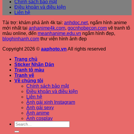
Chính sách bảo mật
Điều khoản và điều kiện
Liên hệ
Tài trợ: khám phá ảnh 4k tại:
anhdoc.net
, ngắm hình anime
mới nhất tại
anhanime4k.com
,
gocnhobecon.com
vẽ tranh tô
màu online, đến
meanhanime.edu.vn
ngắm hình đẹp
,
bloghinhanh.com
thư viện hình ảnh đẹp
Copyright 2026 ©
aaphoto.vn
All rights reserved
Trang chủ
Sticker Nhãn Dán
Tranh tô màu
Tranh vẽ
Về chúng tôi
Chính sách bảo mật
Điều khoản và điều kiện
Liên hệ
Ảnh gái xinh Instagram
Ảnh gái sexy
Ảnh anime
Ảnh cosplay