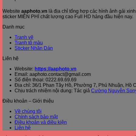
Website
aaphoto.vn
là địa chỉ tổng hợp các hình ảnh gái xi
sticker MIỄN PHÍ chất lượng cao Full HD hàng đầu hiện nay.
Danh mục
Tranh vẽ
Tranh tô màu
Sticker Nhãn Dán
Liên hệ
Website:
https://aaphoto.vn
Email: aaphoto.contact@gmail.com
Số điện thoại: 0222.69.69.69
Địa chỉ: 36/1 Phan Tây Hồ, Phường 7, Phú Nhuận, Hồ C
Chịu trách nhiệm nội dung: Tác giả
Cường Nguyễn Son
Điều khoản – Giới thiệu
Về chúng tôi
Chính sách bảo mật
Điều khoản và điều kiện
Liên hệ