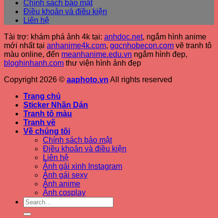
Chính sách bảo mật
Điều khoản và điều kiện
Liên hệ
Tài trợ: khám phá ảnh 4k tại:
anhdoc.net
, ngắm hình anime
mới nhất tại
anhanime4k.com
,
gocnhobecon.com
vẽ tranh tô
màu online, đến
meanhanime.edu.vn
ngắm hình đẹp
,
bloghinhanh.com
thư viện hình ảnh đẹp
Copyright 2026 ©
aaphoto.vn
All rights reserved
Trang chủ
Sticker Nhãn Dán
Tranh tô màu
Tranh vẽ
Về chúng tôi
Chính sách bảo mật
Điều khoản và điều kiện
Liên hệ
Ảnh gái xinh Instagram
Ảnh gái sexy
Ảnh anime
Ảnh cosplay