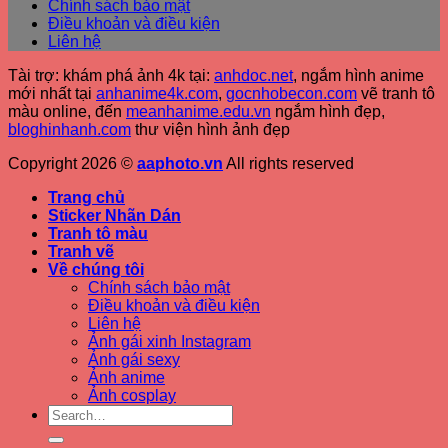
Chính sách bảo mật
Điều khoản và điều kiện
Liên hệ
Tài trợ: khám phá ảnh 4k tại:
anhdoc.net
, ngắm hình anime
mới nhất tại
anhanime4k.com
,
gocnhobecon.com
vẽ tranh tô
màu online, đến
meanhanime.edu.vn
ngắm hình đẹp
,
bloghinhanh.com
thư viện hình ảnh đẹp
Copyright 2026 ©
aaphoto.vn
All rights reserved
Trang chủ
Sticker Nhãn Dán
Tranh tô màu
Tranh vẽ
Về chúng tôi
Chính sách bảo mật
Điều khoản và điều kiện
Liên hệ
Ảnh gái xinh Instagram
Ảnh gái sexy
Ảnh anime
Ảnh cosplay