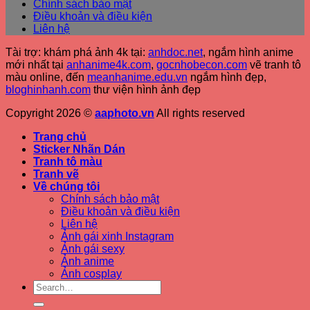
Chính sách bảo mật
Điều khoản và điều kiện
Liên hệ
Tài trợ: khám phá ảnh 4k tại:
anhdoc.net
, ngắm hình anime
mới nhất tại
anhanime4k.com
,
gocnhobecon.com
vẽ tranh tô
màu online, đến
meanhanime.edu.vn
ngắm hình đẹp
,
bloghinhanh.com
thư viện hình ảnh đẹp
Copyright 2026 ©
aaphoto.vn
All rights reserved
Trang chủ
Sticker Nhãn Dán
Tranh tô màu
Tranh vẽ
Về chúng tôi
Chính sách bảo mật
Điều khoản và điều kiện
Liên hệ
Ảnh gái xinh Instagram
Ảnh gái sexy
Ảnh anime
Ảnh cosplay