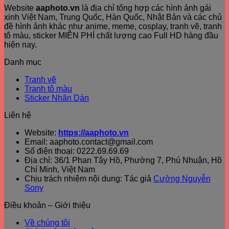
Website
aaphoto.vn
là địa chỉ tổng hợp các hình ảnh gái
xinh Việt Nam, Trung Quốc, Hàn Quốc, Nhật Bản và các chủ
đề hình ảnh khác như anime, meme, cosplay, tranh vẽ, tranh
tô màu, sticker MIỄN PHÍ chất lượng cao Full HD hàng đầu
hiện nay.
Danh mục
Tranh vẽ
Tranh tô màu
Sticker Nhãn Dán
Liên hệ
Website:
https://aaphoto.vn
Email: aaphoto.contact@gmail.com
Số điện thoại: 0222.69.69.69
Địa chỉ: 36/1 Phan Tây Hồ, Phường 7, Phú Nhuận, Hồ
Chí Minh, Việt Nam
Chịu trách nhiệm nội dung: Tác giả
Cường Nguyễn
Sony
Điều khoản – Giới thiệu
Về chúng tôi