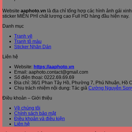
Website
aaphoto.vn
là địa chỉ tổng hợp các hình ảnh gái xi
sticker MIỄN PHÍ chất lượng cao Full HD hàng đầu hiện nay.
Danh mục
Tranh vẽ
Tranh tô màu
Sticker Nhãn Dán
Liên hệ
Website:
https://aaphoto.vn
Email: aaphoto.contact@gmail.com
Số điện thoại: 0222.69.69.69
Địa chỉ: 36/1 Phan Tây Hồ, Phường 7, Phú Nhuận, Hồ C
Chịu trách nhiệm nội dung: Tác giả
Cường Nguyễn Son
Điều khoản – Giới thiệu
Về chúng tôi
Chính sách bảo mật
Điều khoản và điều kiện
Liên hệ